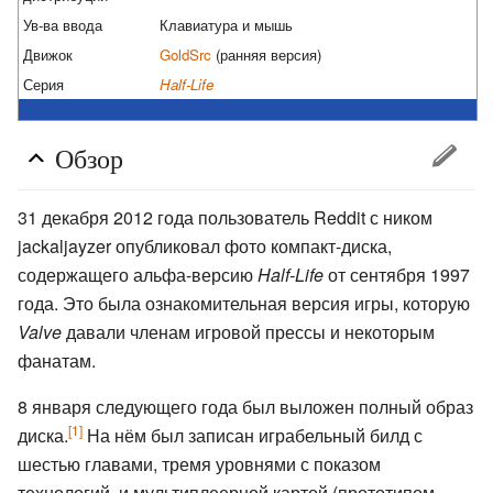
Ув-ва ввода
Клавиатура и мышь
Движок
GoldSrc
(ранняя версия)
Серия
Half-Life
Обзор
31 декабря 2012 года пользователь Reddit с ником
jackaljayzer опубликовал фото компакт-диска,
содержащего альфа-версию
Half-Life
от сентября 1997
года. Это была ознакомительная версия игры, которую
Valve
давали членам игровой прессы и некоторым
фанатам.
8 января следующего года был выложен полный образ
[1]
диска.
На нём был записан играбельный билд с
шестью главами, тремя уровнями с показом
технологий, и мультиплеерной картой (прототипом