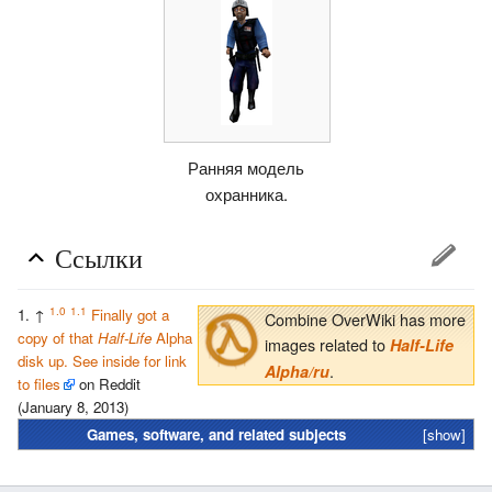
Ранняя модель
охранника.
Ссылки
1.0
1.1
↑
Finally got a
Combine OverWiki has more
copy of that
Half-Life
Alpha
images related to
Half-Life
disk up. See inside for link
.
Alpha/ru
to files
on Reddit
(January 8, 2013)
Games, software, and related subjects
[show]